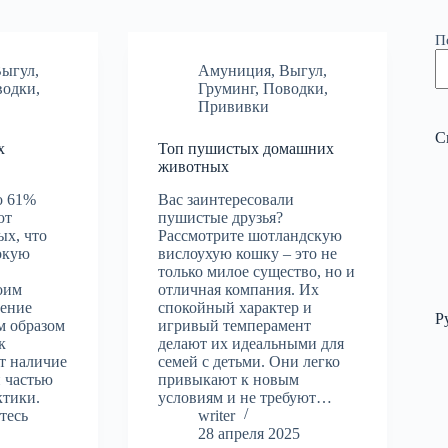
П
Выгул
,
Амуниция
,
Выгул
,
водки
,
Груминг
,
Поводки
,
Прививки
С
х
Топ пушистых домашних
животных
о 61%
Вас заинтересовали
ют
пушистые друзья?
х, что
Рассмотрите шотландскую
окую
вислоухую кошку – это не
только милое существо, но и
оим
отличная компания. Их
ление
спокойный характер и
Р
м образом
игривый темперамент
к
делают их идеальными для
ет наличие
семей с детьми. Они легко
 частью
привыкают к новым
ктики.
условиям и не требуют…
тесь
writer
28 апреля 2025