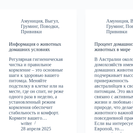
Амуниция
,
Выгул
,
Амуниция
,
Груминг
,
Поводки
,
Груминг
,
По
Прививки
Прививки
Информация о животных
Процент домашни
домашних условиях
животных в мире
Регулярная гигиеническая
В Австралии окол
чистка и правильное
домохозяйств име
кормление – это основные
домашних животны
шаги к здоровью вашего
подчеркивает выс
питомца. Меняйте
приверженность
подстилку в клетке или на
австралийцев к св
месте, где он спит, не реже
питомцам. Это яв
одного раза в неделю, а
связано с активны
установленный режим
жизни и любовью 
кормления обеспечит
природе, что дела
стабильность и комфорт.
животного важной
Кормите вашего…
повседневной пра
writer
Если вы интересуе
28 апреля 2025
Европой, то…